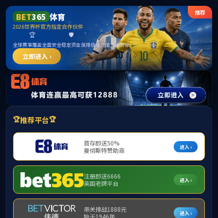
******
ta
首页
中心概况
研究队伍
科研动